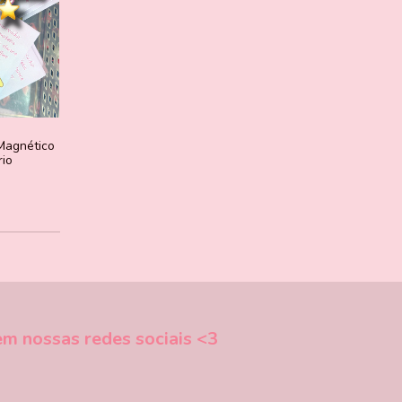
Magnético
rio
m nossas redes sociais <3