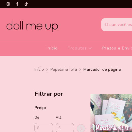
Início
Produtos
Prazos e Envi
Início
>
Papelaria fofa
>
Marcador de página
Filtrar por
Preço
De
Até