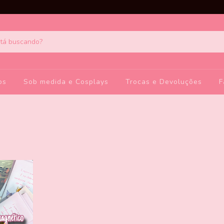
os
Sob medida e Cosplays
Trocas e Devoluções
F