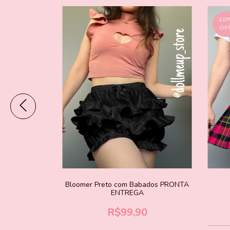
10
OF
ta e shorts
Bloomer Preto com Babados PRONTA
ENTREGA
0
R$99,90