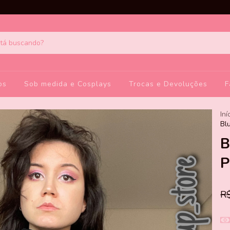
os
Sob medida e Cosplays
Trocas e Devoluções
F
Iní
Bl
B
P
R