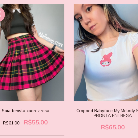
%
F
Saia tenista xadrez rosa
Cropped Babyface My Melody S
PRONTA ENTREGA
R$55,00
R$61,00
R$65,00