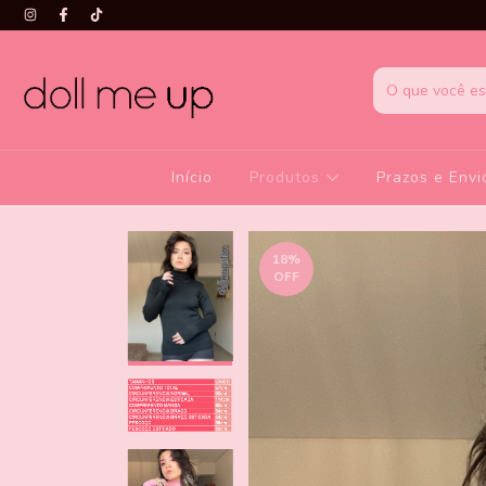
Início
Produtos
Prazos e Envi
18
%
OFF