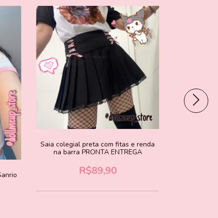
Saia colegial preta com fitas e renda
Cropped hear
na barra PRONTA ENTREGA
Kimetsu no
R$89,90
anrio