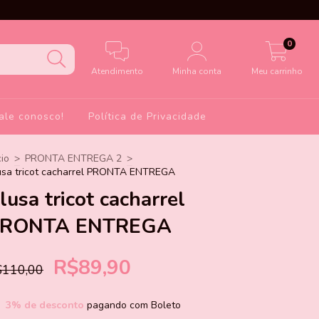
0
Atendimento
Minha conta
Meu carrinho
ale conosco!
Política de Privacidade
cio
>
PRONTA ENTREGA 2
>
usa tricot cacharrel PRONTA ENTREGA
lusa tricot cacharrel
RONTA ENTREGA
R$89,90
$110,00
3% de desconto
pagando com Boleto