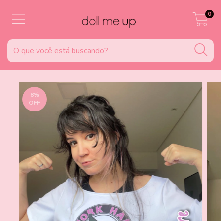
0
8
%
OFF