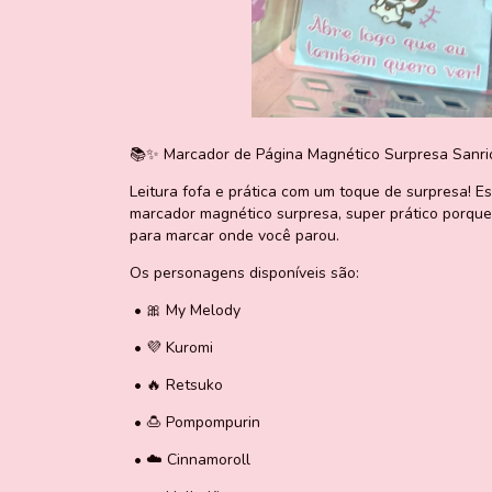
📚✨ Marcador de Página Magnético Surpresa Sanr
Leitura fofa e prática com um toque de surpresa! E
marcador magnético surpresa, super prático porque 
para marcar onde você parou.
Os personagens disponíveis são:
•
🎀 My Melody
•
💜 Kuromi
•
🔥 Retsuko
•
🍮 Pompompurin
•
☁️ Cinnamoroll