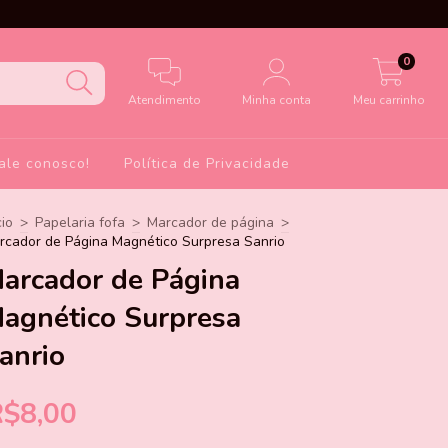
0
Atendimento
Minha conta
Meu carrinho
ale conosco!
Política de Privacidade
cio
>
Papelaria fofa
>
Marcador de página
>
rcador de Página Magnético Surpresa Sanrio
arcador de Página
agnético Surpresa
anrio
R$8,00