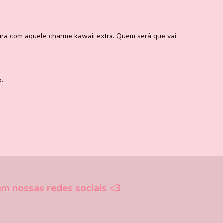
itura com aquele charme kawaii extra. Quem será que vai
o.
m nossas redes sociais <3