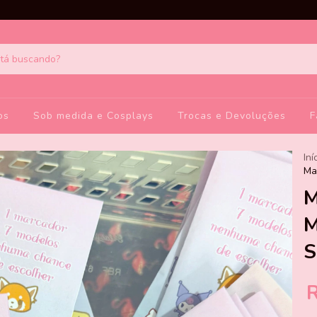
os
Sob medida e Cosplays
Trocas e Devoluções
F
Iní
Ma
M
M
S