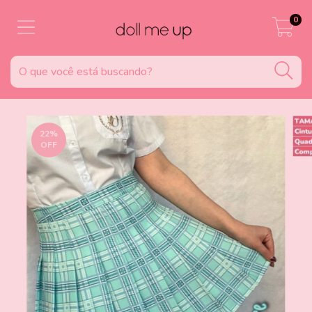
0
22
%
OFF