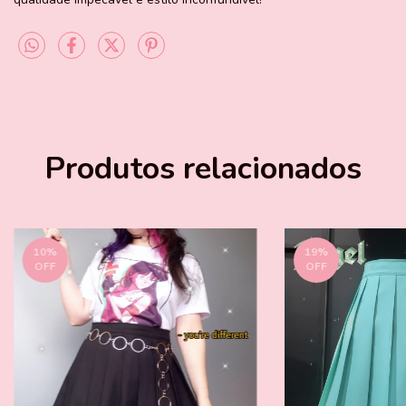
Produtos relacionados
10
%
19
%
OFF
OFF