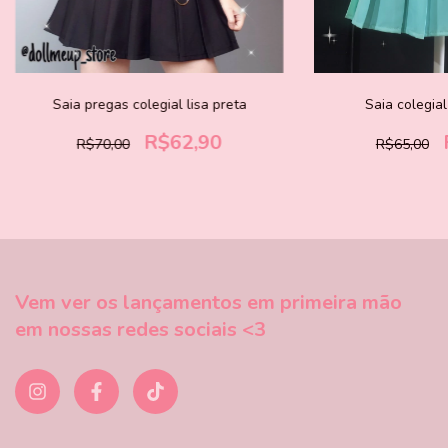
Saia pregas colegial lisa preta
Saia colegial
R$62,90
R$70,00
R$65,00
Vem ver os lançamentos em primeira mão
em nossas redes sociais <3