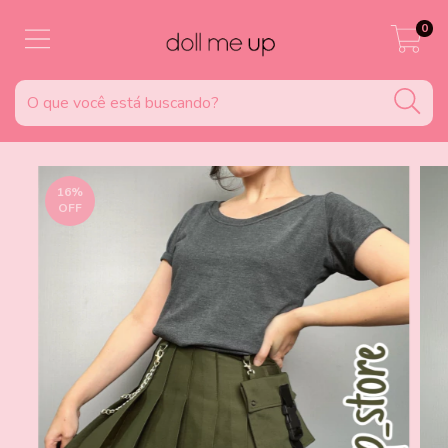
0
16
%
OFF