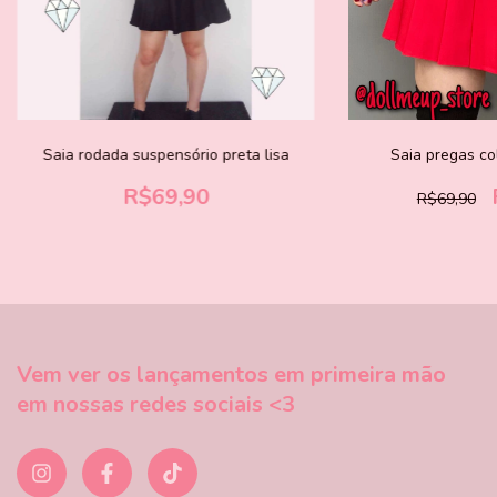
Saia rodada suspensório preta lisa
Saia pregas co
R$69,90
R$69,90
Vem ver os lançamentos em primeira mão
em nossas redes sociais <3