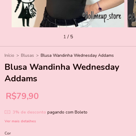
1
/
5
Início
>
Blusas
>
Blusa Wandinha Wednesday Addams
Blusa Wandinha Wednesday
Addams
R$79,90
3% de desconto
pagando com Boleto
Ver mais detalhes
Cor